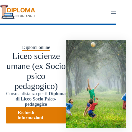
Salta
al
contenuto
Diplomi online
Liceo scienze
umane (ex Socio
psico
pedagogico)
Corso a distanza per il
Diploma
di Liceo Socio Psico-
pedagogico
Richiedi
informazioni