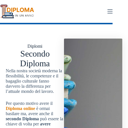
Salta
al
contenuto
Diplomi
Secondo
Diploma
Nella nostra società moderna la
flessibilità, le competenze e il
bagaglio culturale fanno
davvero la differenza per
l’attuale mondo del lavoro.
Per questo motivo avere il
Diploma online
è ormai
basilare ma, avere anche il
secondo Diploma
può essere la
chiave di volta per
avere