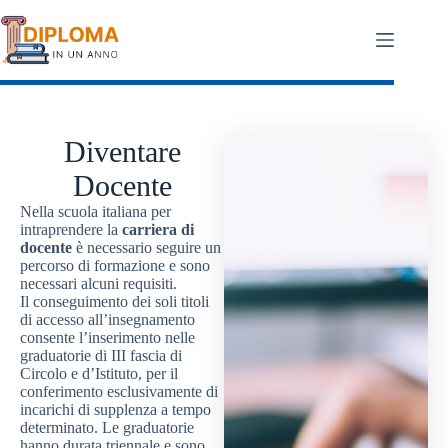
Salta
al
contenuto
Diventare
Docente
Nella scuola italiana per
intraprendere la
carriera di
docente
è necessario seguire un
percorso di formazione e sono
necessari alcuni requisiti.
Il conseguimento dei soli titoli
di accesso all’insegnamento
consente l’inserimento nelle
graduatorie di III fascia di
Circolo e d’Istituto, per il
conferimento esclusivamente di
incarichi di supplenza a tempo
determinato. Le graduatorie
hanno durata triennale e sono