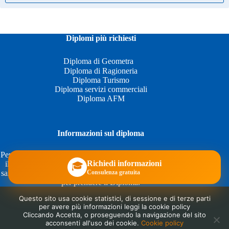
Diplomi più richiesti
Diploma di Geometra
Diploma di Ragioneria
Diploma Turismo
Diploma servizi commerciali
Diploma AFM
Informazioni sul diploma
Per avere maggiori informazioni sui Diploma potete compilare
Richiedi informazioni
il form che trovate in questa pagina:
Informazioni diploma
,
🎓
Consulenza gratuita
sarete così contattati e vi saranno date tutte le risposte sui corsi
per prendere il Diploma.
Questo sito usa cookie statistici, di sessione e di terze parti
per avere più informazioni leggi la cookie policy
Cliccando Accetta, o proseguendo la navigazione del sito
Link utili
acconsenti all'uso dei cookie.
Cookie policy