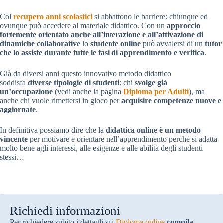
Col
recupero anni scolastici
si abbattono le barriere: chiunque ed
ovunque può accedere al materiale didattico. Con un
approccio
fortemente orientato anche all’interazione e all’attivazione di
dinamiche collaborative
lo
studente online
può avvalersi di un
tutor
che lo assiste durante tutte le fasi di apprendimento e verifica
.
Già da diversi anni questo innovativo metodo didattico
soddisfa
diverse tipologie di studenti
: chi
svolge già
un’occupazione
(vedi anche la pagina
Diploma per Adulti
), ma
anche chi vuole rimettersi in gioco per
acquisire competenze nuove e
aggiornate
.
In definitiva possiamo dire che la
didattica online è un metodo
vincente
per motivare e orientare nell’apprendimento perchè si adatta
molto bene agli interessi, alle esigenze e alle abilità degli studenti
stessi…
Richiedi informazioni
Per richiedere subito i dettagli sui
Diploma online
compila