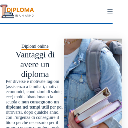
Salta
al
contenuto
Diplomi online
Vantaggi di
avere un
diploma
Per diverse e motivate ragioni
(assistenza a familiari, motivi
economici, condizioni di salute,
ecc) molti abbandonano la
scuola e
non conseguono un
diploma nei tempi utili
per poi
ritrovarsi, dopo qualche anno,
con l’urgenza di conseguire il
titolo perchè necessario per il
proprio percorso professionale.