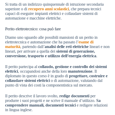
Si tratta di un indirizzo quinquennale di istruzione secondaria
superiore o di
recupero anni scolastici
, che prepara tecnici
capaci di eseguire impianti elettrici e collaudare sistemi di
automazione e macchine elettriche.
Perito elettrotecnico: cosa può fare
Diamo uno sguardo alle possibili mansioni di un perito in
elettrotecnica e automazione che ha passato l’
esame di
maturità
, partendo dall’
analisi delle reti elettriche
lineari e non
lineari, per arrivare a quella dei
sistemi di generazione,
conversione, trasporto e utilizzo dell’energia elettrica
.
Il perito partecipa al
collaudo, gestione e controllo dei sistemi
elettrici
, occupandosi anche della loro
manutenzione
. Il
diplomato in questo corso è in grado di
progettare, costruire e
collaudare sistemi elettrici
o di automazione, valutando dal
punto di vista dei costi la componentistica sul mercato.
Il perito descrive il lavoro svolto,
redige documenti
per
produrre i suoi progetti e ne scrive il manuale d’utilizzo.
Sa
comprendere manuali, documenti tecnici
e redigere relazioni
in lingua inglese.